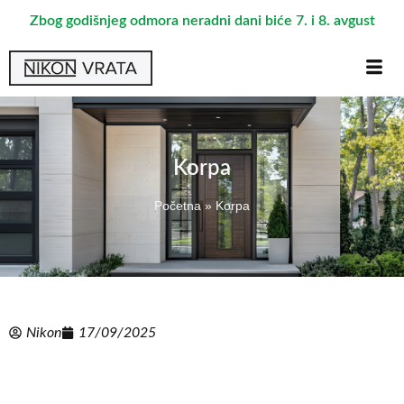
Zbog godišnjeg odmora neradni dani biće 7. i 8. avgust
Korpa
Početna
»
Korpa
Nikon
17/09/2025