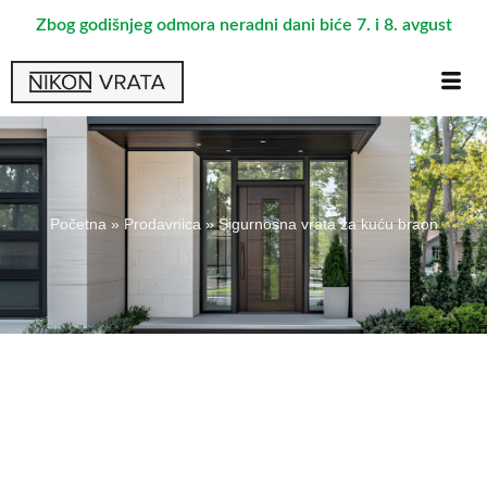
Zbog godišnjeg odmora neradni dani biće 7. i 8. avgust
Početna
»
Prodavnica
»
Sigurnosna vrata za kuću braon