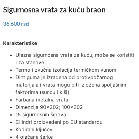
Sigurnosna vrata za kuću braon
36.600
rsd
Karakteristike
Ulazna sigurnosna vrata za kuću, može se koristiti
i za stanove
Termo i zvučna izolacija termičkom vunom
Diht guma je izradena od protivpožarnog
materijala i vrata mogu biti izložena spoljašnim
faktorima (suncu i kiši)
Farbana metalna vrata
Dimenzija 90×202; 100×202
15 sigurnosnih šipova
Cilindri proizvedeni po EU standardu
Kodirani ključevi
4 ojačane šarke