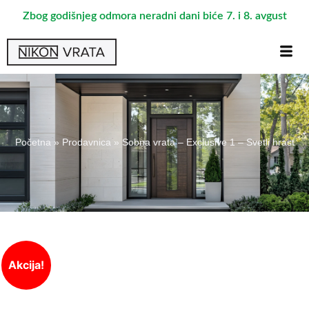
Zbog godišnjeg odmora neradni dani biće 7. i 8. avgust
Početna
»
Prodavnica
»
Sobna vrata – Exclusive 1 – Svetli hrast
Akcija!