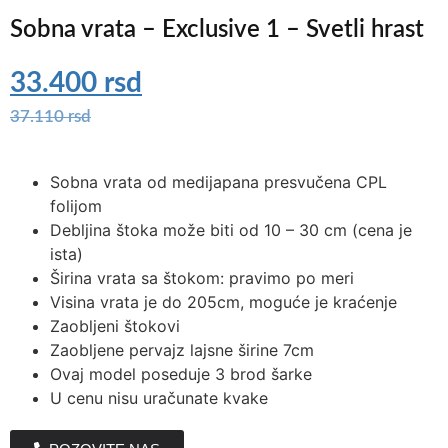
Sobna vrata – Exclusive 1 – Svetli hrast
33.400
rsd
37.110
rsd
Sobna vrata od medijapana presvučena CPL
folijom
Debljina štoka može biti od 10 – 30 cm (cena je
ista)
Širina vrata sa štokom: pravimo po meri
Visina vrata je do 205cm, moguće je kraćenje
Zaobljeni štokovi
Zaobljene pervajz lajsne širine 7cm
Ovaj model poseduje 3 brod šarke
U cenu nisu uračunate kvake