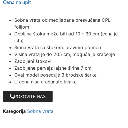
Cena na upit
Sobna vrata od medijapana presvučena CPL
folijom
Debljina štoka može biti od 10 – 30 cm (cena je
ista)
Širina vrata sa štokom: pravimo po meri
Visina vrata je do 205 cm, moguće je kraćenje
Zaobljeni štokovi
Zaobljene pervajz lajsne širine 7 cm
Ovaj model poseduje 3 brodske šarke
U cenu nisu uračunate kvake
POZOVITE NAS
Kategorija
Sobna vrata