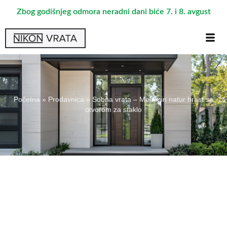
Zbog godišnjeg odmora neradni dani biće 7. i 8. avgust
Početna
»
Prodavnica
»
Sobna vrata – Melamin natur hrast sa
otvorom za staklo